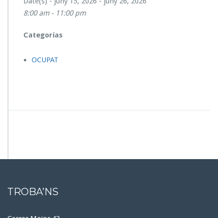
Date(s) - juny 15, 2026 - juny 26, 2026
S
8:00 am - 11:00 pm
P
O
N
Categorías
I
B
OCUPAT
L
E
TROBA’NS