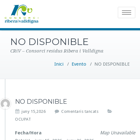
Toggle
navigatio
NO DISPONIBLE
CRiV – Consorci residus Ribera i Valldigna
Inici
/
Evento
/
NO DISPONIBLE
NO DISPONIBLE
a
juny 15,2026
Comentaris tancats
N
OCUPAT
O
D
Fecha/Hora
Map Unavailable
I