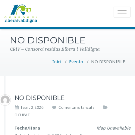
Toggle
navigatio
NO DISPONIBLE
CRiV – Consorci residus Ribera i Valldigna
Inici
/
Evento
/
NO DISPONIBLE
NO DISPONIBLE
a
febr. 2,2026
Comentaris tancats
N
OCUPAT
O
D
Fecha/Hora
Map Unavailable
I