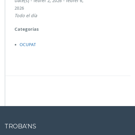
Date(s) - febrer 2, 2026 - febrer 6,
S
2026
P
O
Todo el día
N
I
Categorías
B
L
OCUPAT
E
TROBA’NS