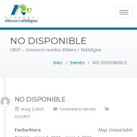
Toggle
navigatio
NO DISPONIBLE
CRiV – Consorci residus Ribera i Valldigna
Inici
/
Evento
/
NO DISPONIBLE
NO DISPONIBLE
a
maig 2,2023
Comentaris tancats
N
OCUPAT
O
D
Fecha/Hora
Map Unavailable
I