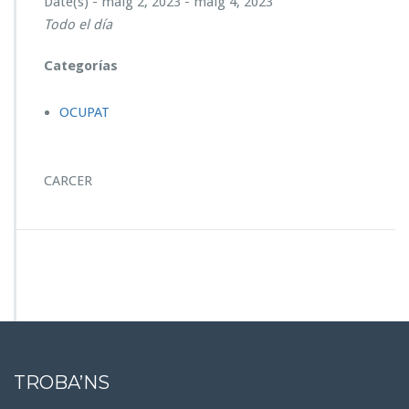
Date(s) - maig 2, 2023 - maig 4, 2023
S
Todo el día
P
O
N
Categorías
I
B
OCUPAT
L
E
CARCER
TROBA’NS