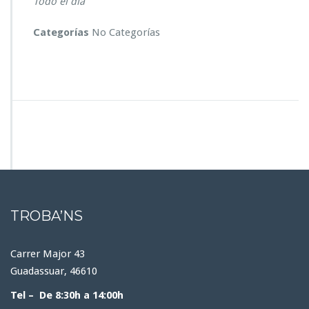
Todo el día
I
U
Categorías
No Categorías
TROBA’NS
Carrer Major 43
Guadassuar, 46610
Tel – De 8:30h a 14:00h