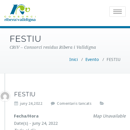
Toggle
navigatio
FESTIU
CRiV – Consorci residus Ribera i Valldigna
Inici
/
Evento
/
FESTIU
FESTIU
a
juny 24,2022
Comentaris tancats
F
E
Fecha/Hora
Map Unavailable
S
Date(s) - juny 24, 2022
T