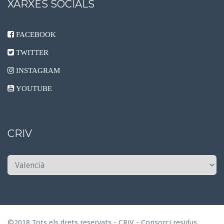
XARXES SOCIALS
FACEBOOK
TWITTER
INSTAGRAM
YOUTUBE
CRIV
C
R
I
V
©2018 Tots els drets reservats -
CRiV
- Consorci residus