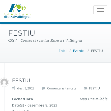
Toggle
navigatio
FESTIU
CRiV – Consorci residus Ribera i Valldigna
Inici
/
Evento
/
FESTIU
FESTIU
a
des. 8,2023
Comentaris tancats
FESTIU
F
E
Fecha/Hora
Map Unavailable
S
Date(s) - desembre 8, 2023
T