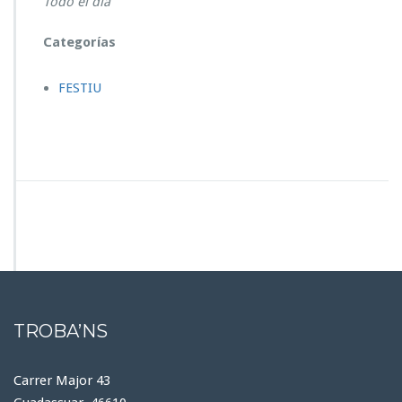
Todo el día
I
U
Categorías
FESTIU
TROBA’NS
Carrer Major 43